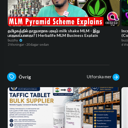
00:32:12
தமிழகத்தில் தாறுமாறாக பரவும் milk shake MLM - இது
Inc
பாதுகாப்பானதா? | Herbalife MLM Business Explain
(Co
buzzhy
buz
3 Visningar
·
20 dagar sedan
6 Vi
Utforska mer
Övrig