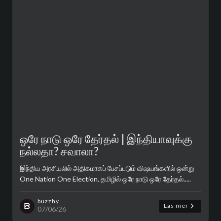
ஒரே நாடு ஒரே தேர்தல் | இந்தியாவுக்கு
நல்லதா? சவாலா?
இந்திய அரசியலில் அதிகமாகப் பேசப்படும் விஷயங்களில் ஒன்று
One Nation One Election, தமிழில் ஒரே நாடு ஒரே தேர்தல்.....
buzzhy
Läs mer
07/06/26