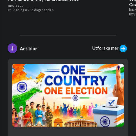
Coa
moviesda
buz
81 Visningar
·
16 dagar sedan
80 V
Utforska mer
Artiklar