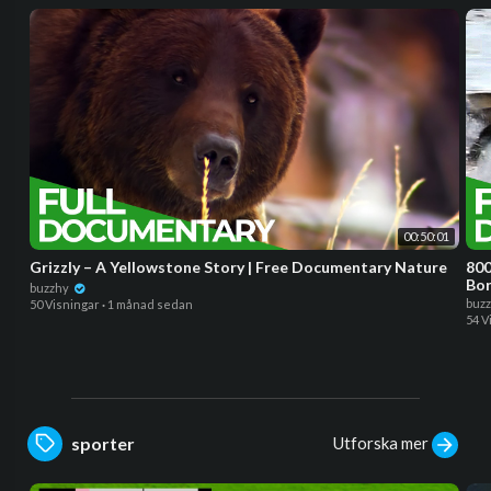
00:50:01
Grizzly – A Yellowstone Story | Free Documentary Nature
800
Bor
buzzhy
buz
50 Visningar
·
1 månad sedan
54 V
Utforska mer
sporter