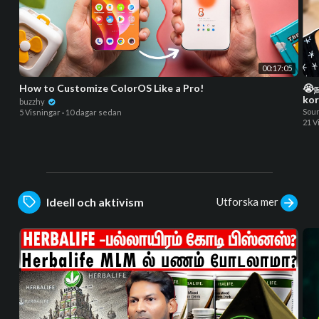
00:17:05
How to Customize ColorOS Like a Pro!
😭ந
kor
buzzhy
Sou
5 Visningar
·
10 dagar sedan
21 V
Utforska mer
Ideell och aktivism