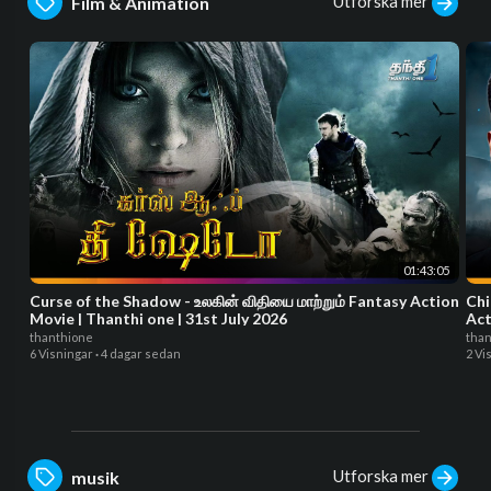
Utforska mer
Film & Animation
01:43:05
Curse of the Shadow - உலகின் விதியை மாற்றும் Fantasy Action
Chi
Movie | Thanthi one | 31st July 2026
Act
thanthione
tha
6 Visningar
·
4 dagar sedan
2 Vi
Utforska mer
musik