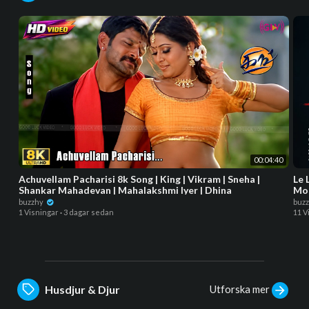
00:04:40
Achuvellam Pacharisi 8k Song | King | Vikram | Sneha |
Le 
Shankar Mahadevan | Mahalakshmi Iyer | Dhina
Mok
buzzhy
buz
1 Visningar
·
3 dagar sedan
11 V
Utforska mer
Husdjur & Djur