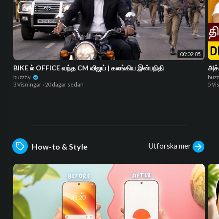
00:02:05
BIKE ல் OFFICE வந்த CM விஜய் | கலங்கிய இன்பநிதி
அச்
buzzhy
buz
3 Visningar
·
20 dagar sedan
5 Vi
Utforska mer
How-to & Style