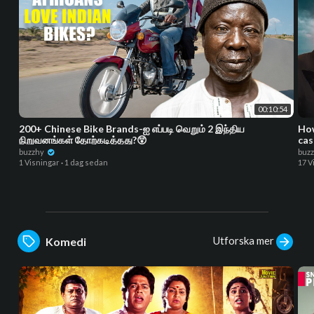
00:10:54
200+ Chinese Bike Brands-ஐ எப்படி வெறும் 2 இந்திய
How
நிறுவனங்கள் தோற்கடித்தது?😲
cas
buzzhy
buz
1 Visningar
·
1 dag sedan
17 V
Utforska mer
Komedi