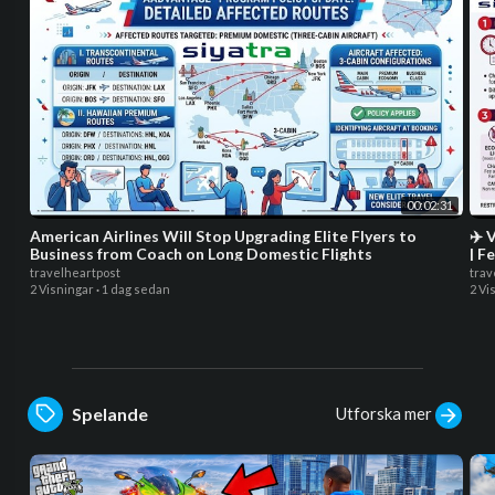
00:02:31
American Airlines Will Stop Upgrading Elite Flyers to
✈️ 
Business from Coach on Long Domestic Flights
| F
travelheartpost
trav
2 Visningar
·
1 dag sedan
2 Vi
Utforska mer
Spelande