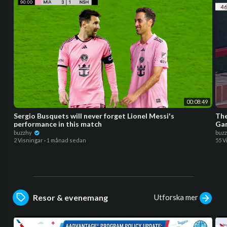
00:08:49
Sergio Busquets will never forget Lionel Messi's
The
performance in this match
Ga
buzzhy
buz
2 Visningar
·
1 månad sedan
55 V
Utforska mer
Resor & evenemang