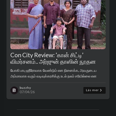
Con City Review: ’கான் சிட்டி’
விமர்சனம்.. அர்ஜுன் தாஸின் நூதன
மோசடி கை கொடுத்ததா?..
யோகி பாபு ஹீரோவாக வேண்டும் என நினைக்க, அவருடைய
அம்மாவாக வரும் வடிவுக்கரசிக்கு உடல் நலம் சரியில்லை என
டொனேஷன் பெற அதற்கு பிறகு அவங்க ரெண்டு பேரும் சேர்த்து
செய்யும் ஸ்கேமும் சமூகத்தில் நாள் த..
buzzhy
Läs mer
07/04/26