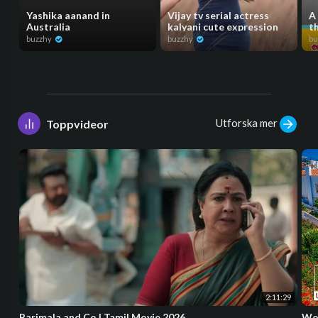
Yashika aanand in
Vijay tv serial actress
A
Australia
kalyani cute expression
t
buzzhy
buzzhy
bu
Utforska mer
Toppvideor
2:11:29
Parimala and Co | Tamil Movie 2026
Won