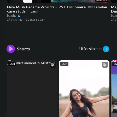
How Musk Became World's FIRST Trillionaire | Mr.Tamilan
Mag
case study in tamil
Dus
buzzhy
buz
17 Visningar
·
2 dagar sedan
14 V
Utforska mer
Shorts
0:31
0:37
0: