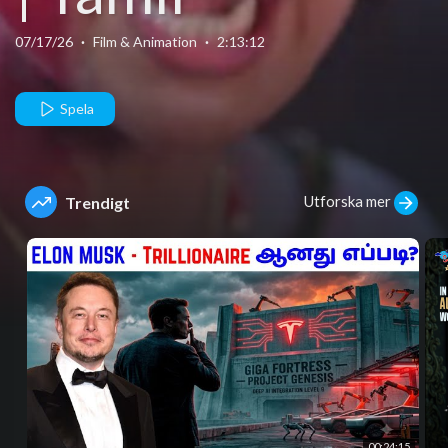
Dubbed
07/17/26
·
Film & Animation
·
2:13:12
Movie 2026
Spela
Utforska mer
Trendigt
00:24:15