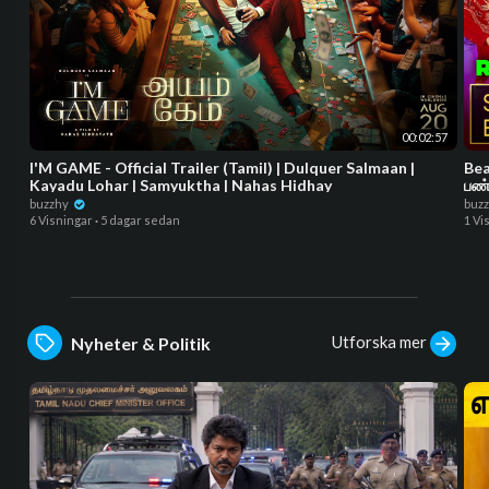
00:02:57
I'M GAME - Official Trailer (Tamil) | Dulquer Salmaan |
Bea
Kayadu Lohar | Samyuktha | Nahas Hidhay
பண்
buzzhy
buz
6 Visningar
·
5 dagar sedan
1 Vi
Utforska mer
Nyheter & Politik