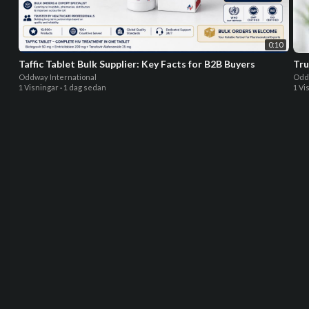
0:10
Taffic Tablet Bulk Supplier: Key Facts for B2B Buyers
Tru
Oddway International
Oddw
1 Visningar
·
1 dag sedan
1 Vi