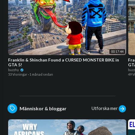
00:17:44
Franklin & Shinchan Found a CURSED MONSTER BIKE in
Fra
GTA 5!
GTA
buzzhy
buz
53 Visningar
·
1 månad sedan
49 V
Utforska mer
Människor & bloggar