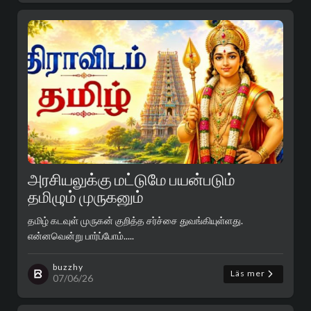
அரசியலுக்கு மட்டுமே பயன்படும்
தமிழும் முருகனும்
தமிழ் கடவுள் முருகன் குறித்த சர்ச்சை துவங்கியுள்ளது.
என்னவென்று பார்ப்போம்.....
buzzhy
Läs mer
07/06/26