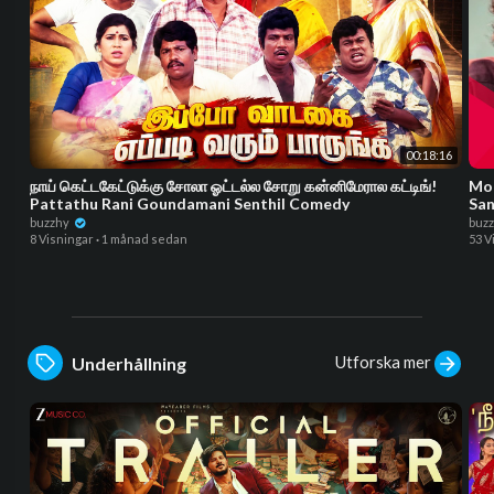
00:18:16
நாய் கெட்டகேட்டுக்கு சோலா ஓட்டல்ல சோறு கன்னிமேரால கட்டிங்!
Moo
Pattathu Rani Goundamani Senthil Comedy
San
buzzhy
buz
8 Visningar
·
1 månad sedan
53 V
Utforska mer
Underhållning