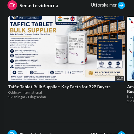
Utforska mer
Senaste videorna
0:10
Taffic Tablet Bulk Supplier: Key Facts for B2B Buyers
Ame
Bus
Oddway International
trav
1 Visningar
·
1 dag sedan
2 Vi