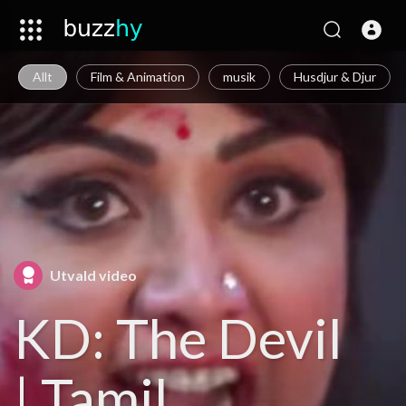
Allt
Film & Animation
musik
Husdjur & Djur
Utvald video
KD: The Devil
| Tamil