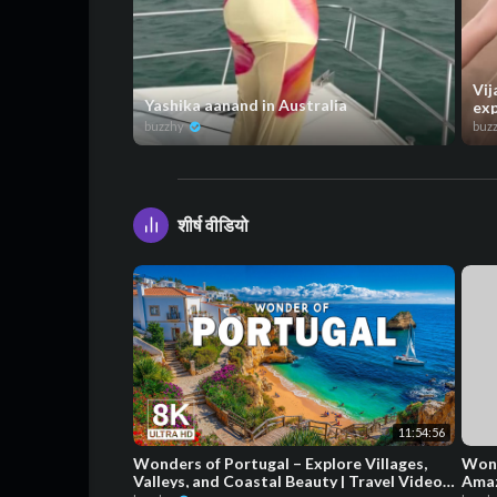
Vij
Yashika aanand in Australia
exp
buzzhy
buz
शीर्ष वीडियो
11:54:56
Wonders of Portugal – Explore Villages,
Wond
Valleys, and Coastal Beauty | Travel Video
Amaz