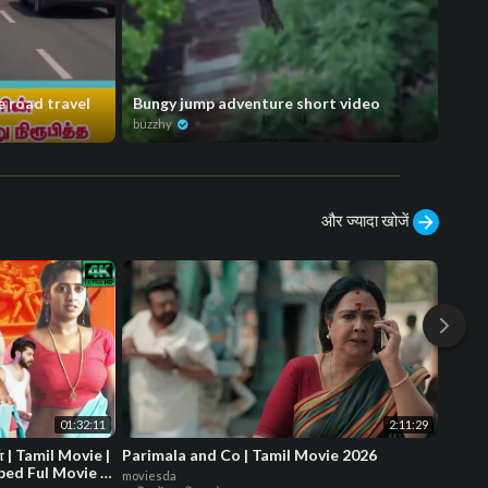
e road travel
Bungy jump adventure short video
Aada
buzzhy
buzz
और ज्यादा खोजें
01:32:11
2:11:29
| Tamil Movie |
Parimala and Co | Tamil Movie 2026
Kanik
ed Ful Movie |
KS Ch
moviesda