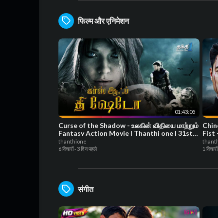
फिल्म और एनिमेशन
01:43:05
Curse of the Shadow - உலகின் விதியை மாற்றும்
Chin
Fantasy Action Movie | Thanthi one | 31st
Fist
July 2026
| 24t
thanthione
thant
6 विचारों
·
3 दिन पहले
1 विचारों
संगीत