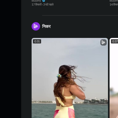
Film
buzzhy
buzzh
17 विचारों
·
3 घंटे पहले
14 विचार
निकर
0:31
0:37