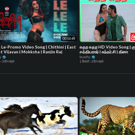
00:03:49
e Le-Promo Video Song | Chithini | East
கதற கதற HD Video Song | குர
t Vijayan | Mokksha | Ranjin Raj
சத்தியராஜ் | சுந்தர்.சி | தினா
y
buzzhy
·
3 दिन पहले
1 विचारों
·
3 दिन पहले