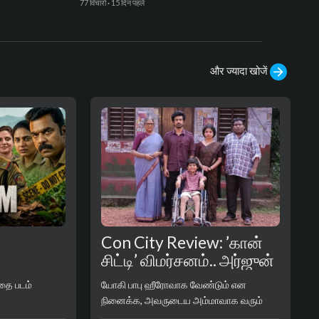
Jasmin
buzzhy
77 विचारों
·
15 दिन पहले
72 विचारों
और ज्यादा खोजें
Con City Review: ’கான்
சிட்டி’ விமர்சனம்.. அர்ஜுன்
்?
தாஸின் நூதன மோசடி கை
தை படம்
யோகி பாபு ஹீரோவாக வேண்டும் என
கொடுத்ததா?..
நினைக்க, அவருடைய அம்மாவாக வரும்
வடிவுக்கரசிக்கு உடல் நலம் சரியில்லை என