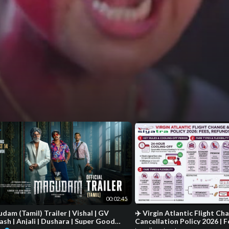
ie
00:02:45
dam (Tamil) Trailer | Vishal | GV
✈️ Virgin Atlantic Flight Ch
ash | Anjali | Dushara | Super Good
Cancellation Policy 2026 | 