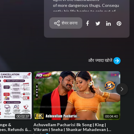
of more dangerous thugs. Consequ
ently, his life begins to spin out of
शेयर करना
control.
⁣ஒரு சாதாரண குற்றவாளி, தன்னைவிட
மிகவும் ஆபத்தான குண்டர்களின்
சூழ்ச்சிகளில் அறியாமல்
சிக்கிக்கொள்கிறான். அதன்
और ज्यादा खोजें
விளைவாக, அவனது வாழ்க்கை
கட்டுப்பாட்டை இழந்து தறிகெட்டுப் போக
த் தொடங்குகிறது.
00:02:37
00:04:40
ange &
Achuvellam Pacharisi 8k Song | King |
KLM C
Fees, Refunds &
Vikram | Sneha | Shankar Mahadevan |
Destr