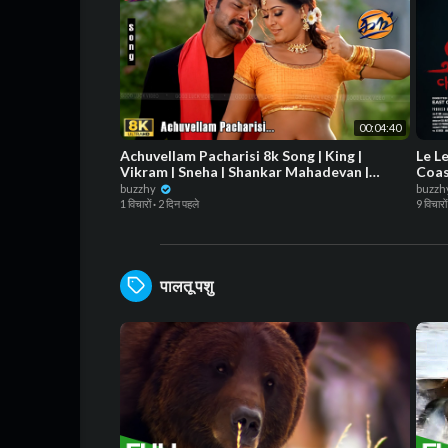
00:04:40
Achuvellam Pacharisi 8k Song | King |
Le L
Vikram | Sneha | Shankar Mahadevan |
Coas
Mahalakshmi Iyer | Dhina
buzzhy
buzzh
1 विचारों
·
2 दिन पहले
9 विचारों
पालतू पशु