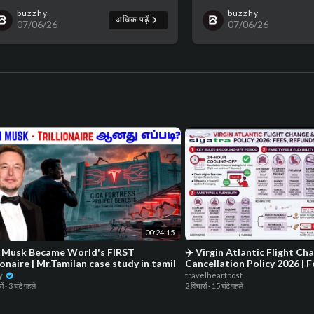
buzzhy
buzzhy
अधिक पढ़ें
07/06/26
07/06/26
00:24:15
Musk Became World's FIRST
✈️ Virgin Atlantic Flight Ch
ionaire | Mr.Tamilan case study in tamil
Cancellation Policy 2026 | 
Rules
y
travelheartpost
ों
·
3 घंटे पहले
2 विचारों
·
15 घंटे पहले