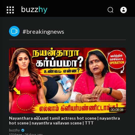
#breakingnews
00:08:08
Nayanthara கர்ப்பமா| tamil actress hot scene | nayanthra
hot scene | nayanthra vallavan scene | TTT
buzzhy
15 Views
·
24 days ago